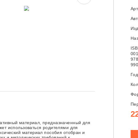
Арт
Ав
Изд
Наз
ISB
001
978
990
Год
Кол
Фор
Пер
2
ративный материал, предназначенный для
жет использоваться родителями для
ексический материал пособия отобран и
их и методических требований к