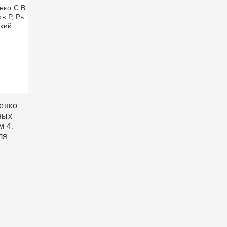
енко
ных
м 4.
ля