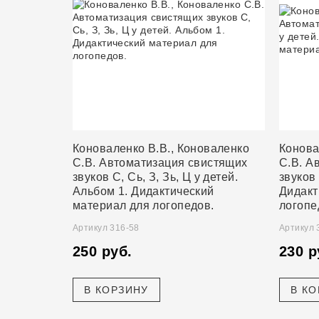
Коноваленко В.В., Коноваленко
Конова
С.В. Автоматизация свистящих
С.В. А
звуков С, Сь, З, Зь, Ц у детей.
звуков 
Альбом 1. Дидактический
Дидакт
материал для логопедов.
логопе
Артикул 316-58
Артикул 
250 руб.
230 р
В КОРЗИНУ
В К