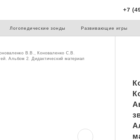
+7 (4
Логопедические зонды
Развивающие игры
оноваленко В.В., Коноваленко С.В.
тей. Альбом 2. Дидактический материал
К
К
А
з
А
м