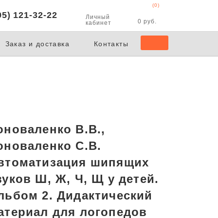
(0)
95) 121-32-22
Личный
0 руб.
кабинет
Заказ и доставка
Контакты
оноваленко В.В.,
оноваленко С.В.
втоматизация шипящих
вуков Ш, Ж, Ч, Щ у детей.
льбом 2. Дидактический
атериал для логопедов