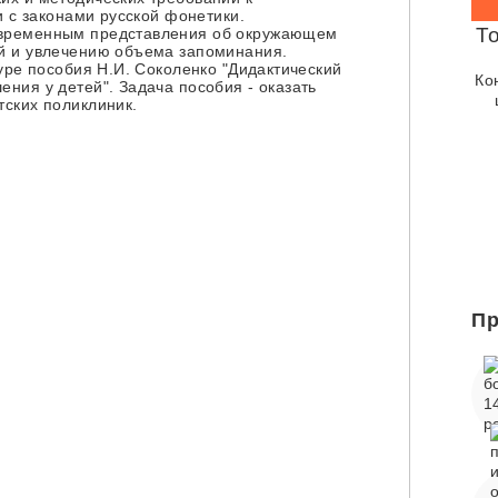
и с законами русской фонетики.
То
овременным представления об окружающем
й и увлечению объема запоминания.
уре пособия Н.И. Соколенко "Дидактический
Ко
ния у детей". Задача пособия - оказать
тских поликлиник.
Пр