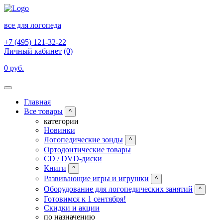
все для логопеда
+7 (495) 121-32-22
Личный кабинет
(0)
0 руб.
Главная
Все товары
^
категории
Новинки
Логопедические зонды
^
Ортодонтические товары
CD / DVD-диски
Книги
^
Развивающие игры и игрушки
^
Оборудование для логопедических занятий
^
Готовимся к 1 сентября!
Скидки и акции
по назначению