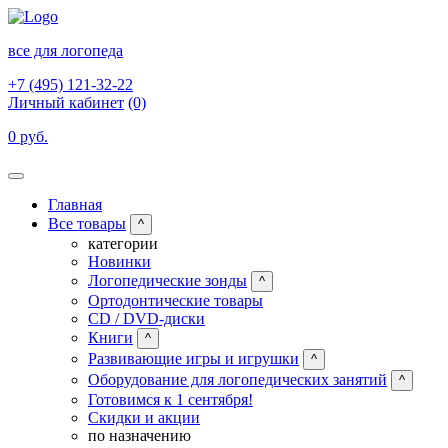
все для логопеда
+7 (495) 121-32-22
Личный кабинет
(0)
0 руб.
Главная
Все товары
^
категории
Новинки
Логопедические зонды
^
Ортодонтические товары
CD / DVD-диски
Книги
^
Развивающие игры и игрушки
^
Оборудование для логопедических занятий
^
Готовимся к 1 сентября!
Скидки и акции
по назначению