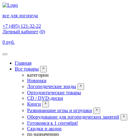
все для логопеда
+7 (495) 121-32-22
Личный кабинет
(0)
0 руб.
Главная
Все товары
^
категории
Новинки
Логопедические зонды
^
Ортодонтические товары
CD / DVD-диски
Книги
^
Развивающие игры и игрушки
^
Оборудование для логопедических занятий
^
Готовимся к 1 сентября!
Скидки и акции
по назначению