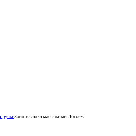
й ручке
Зонд-насадка массажный Логоеж