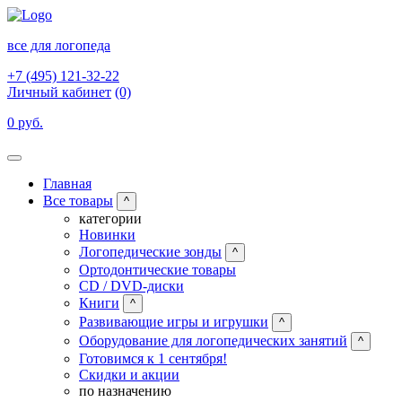
все для логопеда
+7 (495) 121-32-22
Личный кабинет
(0)
0 руб.
Главная
Все товары
^
категории
Новинки
Логопедические зонды
^
Ортодонтические товары
CD / DVD-диски
Книги
^
Развивающие игры и игрушки
^
Оборудование для логопедических занятий
^
Готовимся к 1 сентября!
Скидки и акции
по назначению