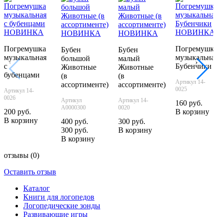
НОВИНКА
НОВИНКА
НОВИНКА
НОВИНКА
Погремушка
Погремушк
Бубен
Бубен
музыкальная
музыкальна
большой
малый
‹
›
с
Бубенчики
Животные
Животные
бубенцами
(в
(в
Артикул 14-
ассортименте)
ассортименте)
0025
Артикул 14-
0026
Артикул
Артикул 14-
160 руб.
А0000300
0020
200 руб.
В корзину
В корзину
400 руб.
300 руб.
300 руб.
В корзину
В корзину
отзывы
(0)
Оставить отзыв
Каталог
Книги для логопедов
Логопедические зонды
Развивающие игры