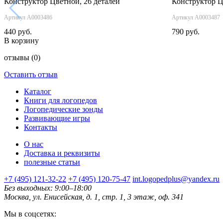
Конструктор Цветной, 26 деталей
Конструктор Ц
‹
Артикул А0003486
Артикул А0003487
440 руб.
790 руб.
В корзину
отзывы
(0)
Оставить отзыв
Каталог
Книги для логопедов
Логопедические зонды
Развивающие игры
Контакты
О нас
Доставка и реквизиты
полезные статьи
+7 (495) 121-32-22
+7 (495) 120-75-47
int.logopedplus@yandex.ru
Без выходных: 9:00–18:00
Москва, ул. Енисейская, д. 1, стр. 1, 3 этаж, оф. 341
Мы в соцсетях: