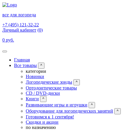
все для логопеда
+7 (495) 121-32-22
Личный кабинет
(0)
0 руб.
Главная
Все товары
^
категории
Новинки
Логопедические зонды
^
Ортодонтические товары
CD / DVD-диски
Книги
^
Развивающие игры и игрушки
^
Оборудование для логопедических занятий
^
Готовимся к 1 сентября!
Скидки и акции
по назначению