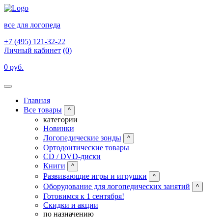
все для логопеда
+7 (495) 121-32-22
Личный кабинет
(0)
0 руб.
Главная
Все товары
^
категории
Новинки
Логопедические зонды
^
Ортодонтические товары
CD / DVD-диски
Книги
^
Развивающие игры и игрушки
^
Оборудование для логопедических занятий
^
Готовимся к 1 сентября!
Скидки и акции
по назначению