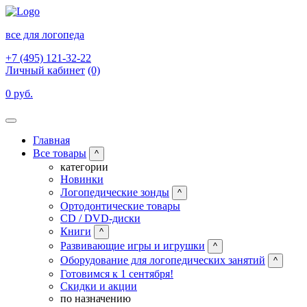
все для логопеда
+7 (495) 121-32-22
Личный кабинет
(0)
0 руб.
Главная
Все товары
^
категории
Новинки
Логопедические зонды
^
Ортодонтические товары
CD / DVD-диски
Книги
^
Развивающие игры и игрушки
^
Оборудование для логопедических занятий
^
Готовимся к 1 сентября!
Скидки и акции
по назначению