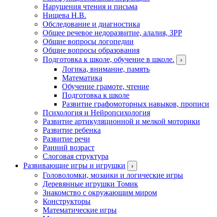
Нарушения чтения и письма
Нищева Н.В.
Обследование и диагностика
Общее речевое недоразвитие, алалия, ЗРР
Общие вопросы логопедии
Общие вопросы образования
Подготовка к школе, обучение в школе.
›
Логика, внимание, память
Математика
Обучение грамоте, чтение
Подготовка к школе
Развитие графомоторных навыков, прописи
Психология и Нейропсихология
Развитие артикуляционной и мелкой моторики
Развитие ребенка
Развитие речи
Ранний возраст
Слоговая структура
Развивающие игры и игрушки
›
Головоломки, мозаики и логические игры
Деревянные игрушки Томик
Знакомство с окружающим миром
Конструкторы
Математические игры