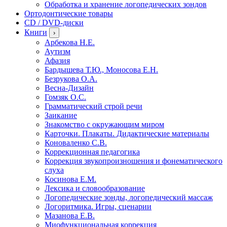
Обработка и хранение логопедических зондов
Ортодонтические товары
CD / DVD-диски
Книги
›
Арбекова Н.Е.
Аутизм
Афазия
Бардышева Т.Ю., Моносова Е.Н.
Безрукова О.А.
Весна-Дизайн
Гомзяк О.С.
Грамматический строй речи
Заикание
Знакомство с окружающим миром
Карточки. Плакаты. Дидактические материалы
Коноваленко С.В.
Коррекционная педагогика
Коррекция звукопроизношения и фонематического
слуха
Косинова Е.М.
Лексика и словообразование
Логопедические зонды, логопедический массаж
Логоритмика. Игры, сценарии
Мазанова Е.В.
Миофункциональная коррекция