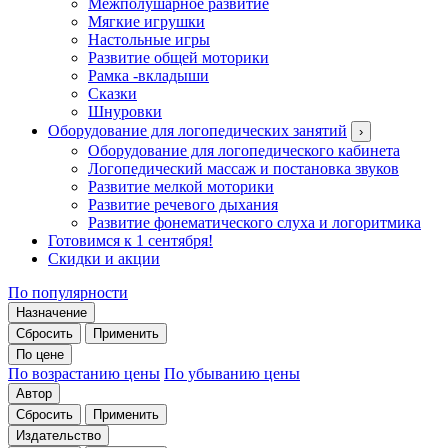
Межполушарное развитие
Мягкие игрушки
Настольные игры
Развитие общей моторики
Рамка -вкладыши
Сказки
Шнуровки
Оборудование для логопедических занятий
›
Оборудование для логопедического кабинета
Логопедический массаж и постановка звуков
Развитие мелкой моторики
Развитие речевого дыхания
Развитие фонематического слуха и логоритмика
Готовимся к 1 сентября!
Скидки и акции
По популярности
Назначение
Сбросить
Применить
По цене
По возрастанию цены
По убыванию цены
Автор
Сбросить
Применить
Издательство