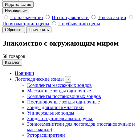
Издательство
Назначение
По назначению
По популярности
Только акции
По возрастанию цены
По убыванию цены
Сбросить
Применить
Знакомство с окружающим миром
58 товаров
Каталог
Новинки
Логопедические зонды
›
Комплекты массажных зондов
Массажные зонды одиночные
Комплекты постановочных зондов
Постановочные зонды одиночные
Зонды для миогимнастики
Универсальные зонды
Зонды на универсальной ручке
Зондозаменители для логопедов (постановочные и
массажные)
Роторасширители