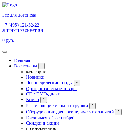
все для логопеда
+7 (495) 121-32-22
Личный кабинет
(0)
0 руб.
Главная
Все товары
^
категории
Новинки
Логопедические зонды
^
Ортодонтические товары
CD / DVD-диски
Книги
^
Развивающие игры и игрушки
^
Оборудование для логопедических занятий
^
Готовимся к 1 сентября!
Скидки и акции
по назначению