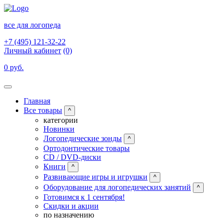
все для логопеда
+7 (495) 121-32-22
Личный кабинет
(0)
0 руб.
Главная
Все товары
^
категории
Новинки
Логопедические зонды
^
Ортодонтические товары
CD / DVD-диски
Книги
^
Развивающие игры и игрушки
^
Оборудование для логопедических занятий
^
Готовимся к 1 сентября!
Скидки и акции
по назначению