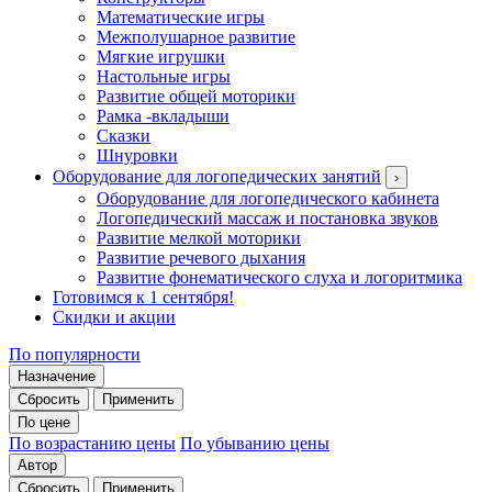
Математические игры
Межполушарное развитие
Мягкие игрушки
Настольные игры
Развитие общей моторики
Рамка -вкладыши
Сказки
Шнуровки
Оборудование для логопедических занятий
›
Оборудование для логопедического кабинета
Логопедический массаж и постановка звуков
Развитие мелкой моторики
Развитие речевого дыхания
Развитие фонематического слуха и логоритмика
Готовимся к 1 сентября!
Скидки и акции
По популярности
Назначение
Сбросить
Применить
По цене
По возрастанию цены
По убыванию цены
Автор
Сбросить
Применить