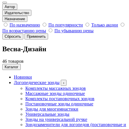
Автор
Издательство
Назначение
По назначению
По популярности
Только акции
По возрастанию цены
По убыванию цены
Сбросить
Применить
Весна-Дизайн
46 товаров
Каталог
Новинки
Логопедические зонды
›
Комплекты массажных зондов
Массажные зонды одиночные
Комплекты постановочных зондов
Постановочные зонды одиночные
Зонды для миогимнастики
Универсальные зонды
Зонды на универсальной ручке
Зондозаменители для логопедов (постановочные и