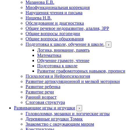
Мазанова Е.В.
Миофункциональная коррекция
Нарушения чтения и письма
Нищева Н.В.
Обследование и диагностика
Общее речевое недоразвитие, алалия, ЗРР
Общие вопросы логопедии
Общие вопросы образования
Подготовка к школе, обучение в школе.
›
Логика, внимание, память
Математика
Обучение грамоте, чтение
Подготовка к школе
Развитие графомоторных навыков, прописи
Психология и Нейропсихология
Развитие артикуляционной и мелкой моторики
Развитие ребенка
Развитие речи
Ранний возраст
Слоговая структура
Развивающие игры и игрушки
›
Головоломки, мозаики и логические игры
Деревянные игрушки Томик
Знакомство с окружающим миром
Конструкторы