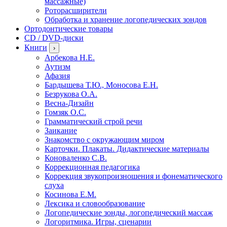
массажные)
Роторасширители
Обработка и хранение логопедических зондов
Ортодонтические товары
CD / DVD-диски
Книги
›
Арбекова Н.Е.
Аутизм
Афазия
Бардышева Т.Ю., Моносова Е.Н.
Безрукова О.А.
Весна-Дизайн
Гомзяк О.С.
Грамматический строй речи
Заикание
Знакомство с окружающим миром
Карточки. Плакаты. Дидактические материалы
Коноваленко С.В.
Коррекционная педагогика
Коррекция звукопроизношения и фонематического
слуха
Косинова Е.М.
Лексика и словообразование
Логопедические зонды, логопедический массаж
Логоритмика. Игры, сценарии