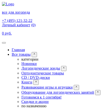
все для логопеда
+7 (495) 121-32-22
Личный кабинет
(0)
0 руб.
Главная
Все товары
^
категории
Новинки
Логопедические зонды
^
Ортодонтические товары
CD / DVD-диски
Книги
^
Развивающие игры и игрушки
^
Оборудование для логопедических занятий
^
Готовимся к 1 сентября!
Скидки и акции
по назначению