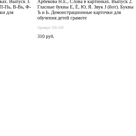
ках. Выпуск 3.
Арбекова Н.Е., Слова в картинках. Выпуск 2.
П-Пь, В-Вь, Ф-
Гласные буквы Е, Ё, Ю, Я. Звук J (йот). Буквы
ки для
Ъ и Ь. Демонстрационные карточки для
обучения детей грамоте
Артикул 316-310
310 руб.