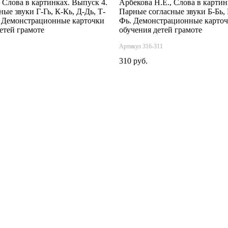
 Слова в картинках. Выпуск 4.
Арбекова Н.Е., Слова в картин
ые звуки Г-Гь, К-Кь, Д-Дь, Т-
Парные согласные звуки Б-Бь, 
. Демонстрационные карточки
Фь. Демонстрационные карточ
етей грамоте
обучения детей грамоте
Артикул 316-311
310 руб.