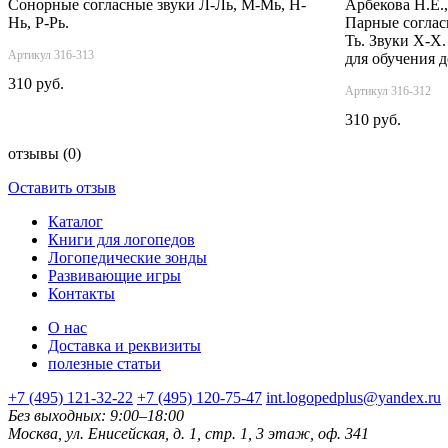
Сонорные согласные звуки Л-Ль, М-Мь, Н-
Арбекова Н.Е.,
Нь, Р-Рь.
Парные согласн
Ть. Звуки Х-Х
Артикул 316-313
для обучения д
310 руб.
Артикул 316-312
310 руб.
отзывы
(0)
Оставить отзыв
Каталог
Книги для логопедов
Логопедические зонды
Развивающие игры
Контакты
О нас
Доставка и реквизиты
полезные статьи
+7 (495) 121-32-22
+7 (495) 120-75-47
int.logopedplus@yandex.ru
Без выходных: 9:00–18:00
Москва, ул. Енисейская, д. 1, стр. 1, 3 этаж, оф. 341