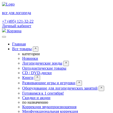
все для логопеда
+7 (495) 121-32-22
Личный кабинет
Корзина
Главная
Все товары
^
категории
Новинки
Логопедические зонды
^
Ортодонтические товары
CD / DVD-диски
Книги
^
Развивающие игры и игрушки
^
Оборудование для логопедических занятий
^
Готовимся к 1 сентября!
Скидки и акции
по назначению
Коррекция звукопроизношения
Миофункциональная коррекция