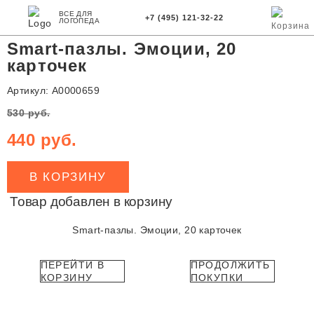
ВСЕ ДЛЯ
Главная
Магазин
Развивающие игры и игрушки
Настольные
+7 (495) 121-32-22
ЛОГОПЕДА
Личный
Корзина
игры
Smart-пазлы. Эмоции, 20 карточек
кабинет
Smart-пазлы. Эмоции, 20
карточек
Артикул: А0000659
530 руб.
440 руб.
В КОРЗИНУ
Товар добавлен в корзину
Smart-пазлы. Эмоции, 20 карточек
ПЕРЕЙТИ В
ПРОДОЛЖИТЬ
КОРЗИНУ
ПОКУПКИ