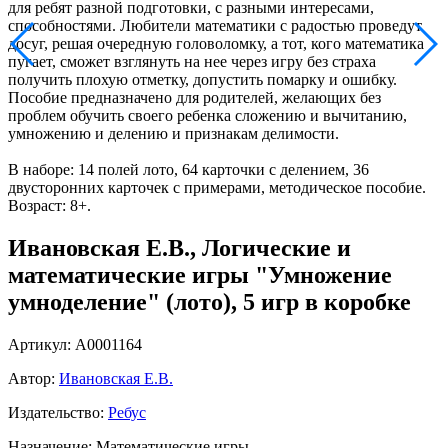
для ребят разной подготовки, с разными интересами,
способностями. Любители математики с радостью проведут
досуг, решая очередную головоломку, а тот, кого математика
пугает, сможет взглянуть на нее через игру без страха
получить плохую отметку, допустить помарку и ошибку.
Пособие предназначено для родителей, желающих без
проблем обучить своего ребенка сложению и вычитанию,
умножению и делению и признакам делимости.
В наборе: 14 полей лото, 64 карточки с делением, 36
двусторонних карточек с примерами, методическое пособие.
Возраст: 8+.
Ивановская Е.В., Логические и
математические игры "Умножение
умноделение" (лото), 5 игр в коробке
Артикул: А0001164
Автор:
Ивановская Е.В.
Издательство:
Ребус
Назначение: Математические игры