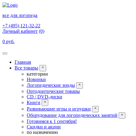
все для логопеда
+7 (495) 121-32-22
Личный кабинет
(0)
0 руб.
Главная
Все товары
^
категории
Новинки
Логопедические зонды
^
Ортодонтические товары
CD / DVD-диски
Книги
^
Развивающие игры и игрушки
^
Оборудование для логопедических занятий
^
Готовимся к 1 сентября!
Скидки и акции
по назначению