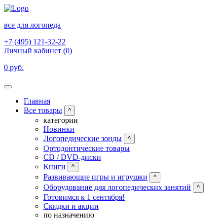
все для логопеда
+7 (495) 121-32-22
Личный кабинет
(0)
0 руб.
Главная
Все товары
^
категории
Новинки
Логопедические зонды
^
Ортодонтические товары
CD / DVD-диски
Книги
^
Развивающие игры и игрушки
^
Оборудование для логопедических занятий
^
Готовимся к 1 сентября!
Скидки и акции
по назначению