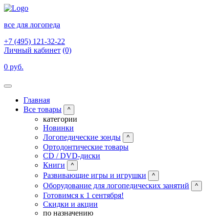
все для логопеда
+7 (495) 121-32-22
Личный кабинет
(0)
0 руб.
Главная
Все товары
^
категории
Новинки
Логопедические зонды
^
Ортодонтические товары
CD / DVD-диски
Книги
^
Развивающие игры и игрушки
^
Оборудование для логопедических занятий
^
Готовимся к 1 сентября!
Скидки и акции
по назначению