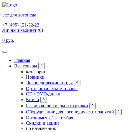
все для логопеда
+7 (495) 121-32-22
Личный кабинет
(0)
0 руб.
Главная
Все товары
^
категории
Новинки
Логопедические зонды
^
Ортодонтические товары
CD / DVD-диски
Книги
^
Развивающие игры и игрушки
^
Оборудование для логопедических занятий
^
Готовимся к 1 сентября!
Скидки и акции
по назначению