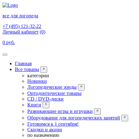
все для логопеда
+7 (495) 121-32-22
Личный кабинет
(0)
0 руб.
Главная
Все товары
^
категории
Новинки
Логопедические зонды
^
Ортодонтические товары
CD / DVD-диски
Книги
^
Развивающие игры и игрушки
^
Оборудование для логопедических занятий
^
Готовимся к 1 сентября!
Скидки и акции
по назначению