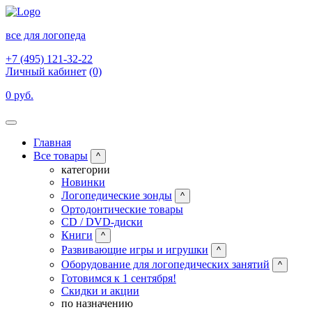
все для логопеда
+7 (495) 121-32-22
Личный кабинет
(0)
0 руб.
Главная
Все товары
^
категории
Новинки
Логопедические зонды
^
Ортодонтические товары
CD / DVD-диски
Книги
^
Развивающие игры и игрушки
^
Оборудование для логопедических занятий
^
Готовимся к 1 сентября!
Скидки и акции
по назначению