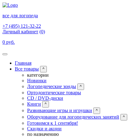
все для логопеда
+7 (495) 121-32-22
Личный кабинет
(0)
0 руб.
Главная
Все товары
^
категории
Новинки
Логопедические зонды
^
Ортодонтические товары
CD / DVD-диски
Книги
^
Развивающие игры и игрушки
^
Оборудование для логопедических занятий
^
Готовимся к 1 сентября!
Скидки и акции
по назначению