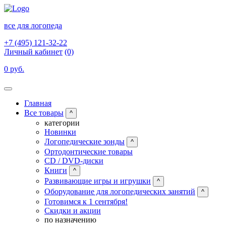
все для логопеда
+7 (495) 121-32-22
Личный кабинет
(0)
0 руб.
Главная
Все товары
^
категории
Новинки
Логопедические зонды
^
Ортодонтические товары
CD / DVD-диски
Книги
^
Развивающие игры и игрушки
^
Оборудование для логопедических занятий
^
Готовимся к 1 сентября!
Скидки и акции
по назначению