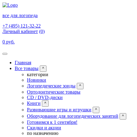
все для логопеда
+7 (495) 121-32-22
Личный кабинет
(0)
0 руб.
Главная
Все товары
^
категории
Новинки
Логопедические зонды
^
Ортодонтические товары
CD / DVD-диски
Книги
^
Развивающие игры и игрушки
^
Оборудование для логопедических занятий
^
Готовимся к 1 сентября!
Скидки и акции
по назначению