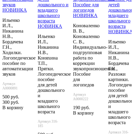
НОВИНКА
НОВИНКА
Ильенко
И.Л.,
Коноваленко
НОВИНКА
Никанина
В. В.,
НОВИНКА
Н.В.,
Ильенко
Коноваленко
Бордачева
И.Л.,
С. В.,
Ильенко
Г.Н.,
Никанина
Индивидуально-
И.Л.,
Ходилки.
Н.В.,
подгрупповая
Никанина
Логопедическое
Коняхина
работа по
Н.В.,
пособие по
Т.П.,
коррекции
Бордачева
автоматизации
Прятки.
звукопроизношения.
Г.Н.,
звуков
Логопедическое
Пособие
Разложи
пособие
для
картинки.
Артикул
для детей
логопедов
Логопедиче
А0000891
дошкольного
пособие
Артикул
и
для детей
500 руб.
А0000222
младшего
дошкольног
300 руб.
школьного
и
В корзину
190 руб.
возраста
младшего
В корзину
школьного
Артикул 316-
возраста
185
Артикул 316-