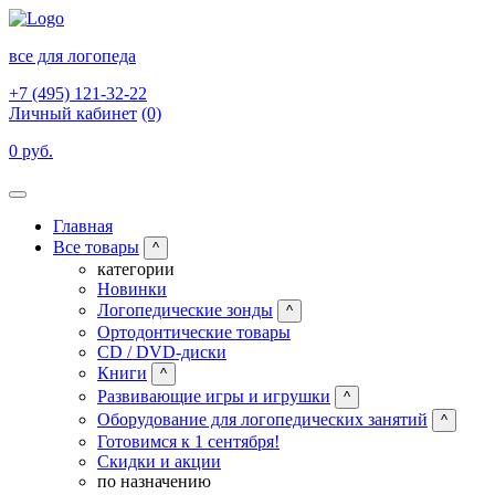
все для логопеда
+7 (495) 121-32-22
Личный кабинет
(0)
0 руб.
Главная
Все товары
^
категории
Новинки
Логопедические зонды
^
Ортодонтические товары
CD / DVD-диски
Книги
^
Развивающие игры и игрушки
^
Оборудование для логопедических занятий
^
Готовимся к 1 сентября!
Скидки и акции
по назначению