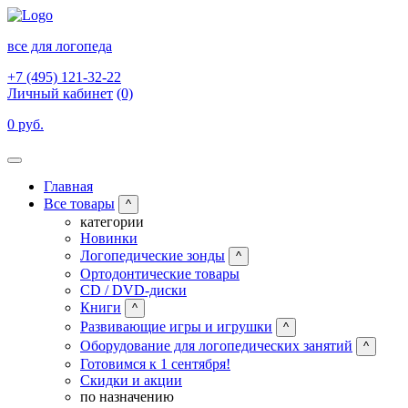
все для логопеда
+7 (495) 121-32-22
Личный кабинет
(0)
0 руб.
Главная
Все товары
^
категории
Новинки
Логопедические зонды
^
Ортодонтические товары
CD / DVD-диски
Книги
^
Развивающие игры и игрушки
^
Оборудование для логопедических занятий
^
Готовимся к 1 сентября!
Скидки и акции
по назначению