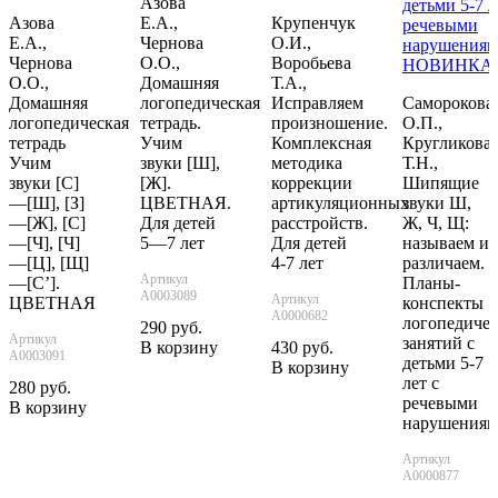
Азова
Азова
Е.А.,
Крупенчук
Е.А.,
Чернова
О.И.,
Чернова
О.О.,
Воробьева
НОВИНКА
О.О.,
Домашняя
Т.А.,
Домашняя
логопедическая
Исправляем
Саморокова
логопедическая
тетрадь.
произношение.
О.П.,
тетрадь
Учим
Комплексная
Кругликова
Учим
звуки [Ш],
методика
Т.Н.,
звуки [С]
[Ж].
коррекции
Шипящие
—[Ш], [З]
ЦВЕТНАЯ.
артикуляционных
звуки Ш,
—[Ж], [С]
Для детей
расстройств.
Ж, Ч, Щ:
—[Ч], [Ч]
5—7 лет
Для детей
называем и
—[Ц], [Щ]
4-7 лет
различаем.
Артикул
—[С’].
Планы-
А0003089
Артикул
ЦВЕТНАЯ
конспекты
А0000682
логопедиче
290 руб.
Артикул
занятий с
В корзину
430 руб.
А0003091
детьми 5-7
В корзину
лет с
280 руб.
речевыми
В корзину
нарушения
Артикул
А0000877