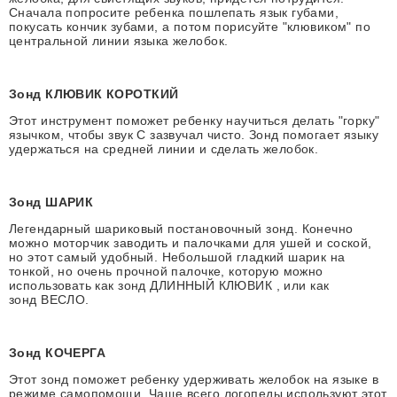
Сначала попросите ребенка пошлепать язык губами,
покусать кончик зубами, а потом порисуйте "клювиком" по
центральной линии языка желобок.
Зонд КЛЮВИК КОРОТКИЙ
Этот инструмент поможет ребенку научиться делать "горку"
язычком, чтобы звук С зазвучал чисто. Зонд помогает языку
удержаться на средней линии и сделать желобок.
Зонд ШАРИК
Легендарный шариковый постановочный зонд. Конечно
можно моторчик заводить и палочками для ушей и соской,
но этот самый удобный. Небольшой гладкий шарик на
тонкой, но очень прочной палочке, которую можно
использовать как зонд
ДЛИННЫЙ КЛЮВИК
, или как
зонд
ВЕСЛО
.
Зонд КОЧЕРГА
Этот зонд поможет ребенку удерживать желобок на языке в
режиме самопомощи. Чаще всего логопеды используют этот