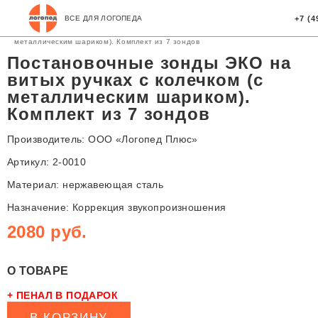
Главная
Магазин
Логопедические зонды
Комплекты постановочных
ВСЕ ДЛЯ ЛОГОПЕДА
+7 (4
зондов
Постановочные зонды ЭКО на витых ручках с колечком (с
металлическим шариком). Комплект из 7 зондов
Постановочные зонды ЭКО на
витых ручках с колечком (с
металлическим шариком).
Комплект из 7 зондов
Производитель: ООО «Логопед Плюс»
Артикул: 2-0010
Материал: нержавеющая сталь
Назначение: Коррекция звукопроизношения
2080 руб.
О ТОВАРЕ
+ ПЕНАЛ В ПОДАРОК
В КОРЗИНУ