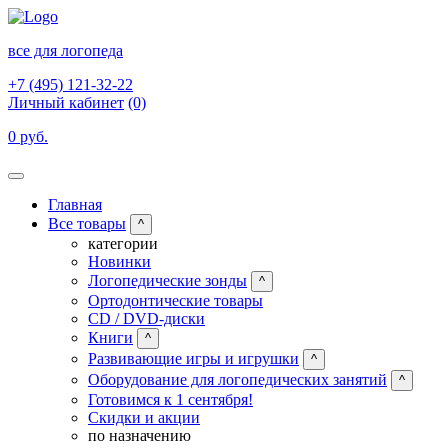
все для логопеда
+7 (495) 121-32-22
Личный кабинет
(0)
0 руб.
Главная
Все товары
^
категории
Новинки
Логопедические зонды
^
Ортодонтические товары
CD / DVD-диски
Книги
^
Развивающие игры и игрушки
^
Оборудование для логопедических занятий
^
Готовимся к 1 сентября!
Скидки и акции
по назначению