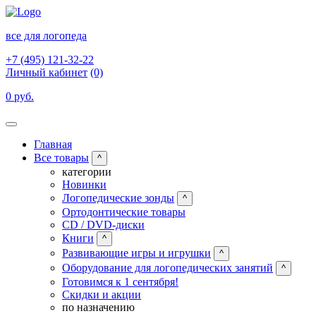
все для логопеда
+7 (495) 121-32-22
Личный кабинет
(0)
0 руб.
Главная
Все товары
^
категории
Новинки
Логопедические зонды
^
Ортодонтические товары
CD / DVD-диски
Книги
^
Развивающие игры и игрушки
^
Оборудование для логопедических занятий
^
Готовимся к 1 сентября!
Скидки и акции
по назначению