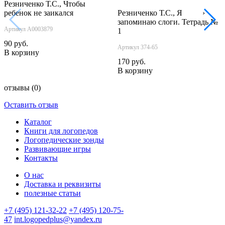
Резниченко Т.С., Чтобы
ребенок не заикался
Резниченко Т.С., Я
‹
›
запоминаю слоги. Тетрадь №
Артикул А0003879
1
90 руб.
Артикул 374-65
В корзину
170 руб.
В корзину
отзывы
(0)
Оставить отзыв
Каталог
Книги для логопедов
Логопедические зонды
Развивающие игры
Контакты
О нас
Доставка и реквизиты
полезные статьи
+7 (495) 121-32-22
+7 (495) 120-75-
47
int.logopedplus@yandex.ru