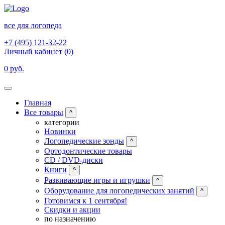
все для логопеда
+7 (495) 121-32-22
Личный кабинет
(0)
0 руб.
Главная
Все товары
^
категории
Новинки
Логопедические зонды
^
Ортодонтические товары
CD / DVD-диски
Книги
^
Развивающие игры и игрушки
^
Оборудование для логопедических занятий
^
Готовимся к 1 сентября!
Скидки и акции
по назначению