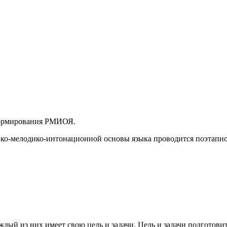
 формирования РМИОЯ.
ко-мелодико-интонационной основы языка проводится поэтапно
аждый из них имеет свою цель и задачи. Цель и задачи подготов