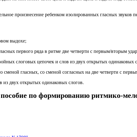
льное произнесение ребенком изолирован­ных гласных звуков перв
вом выдохе;
асных первого ряда в ритме две четверти с пер­вым/вторым уда
войных слоговых цепочек и слов из двух откры­тых одинаковых с
сменой гласных, со сменой согласных на две четверти с первы
 из двух открытых одинаковых слогов.
 пособие по формированию ритмико-мел