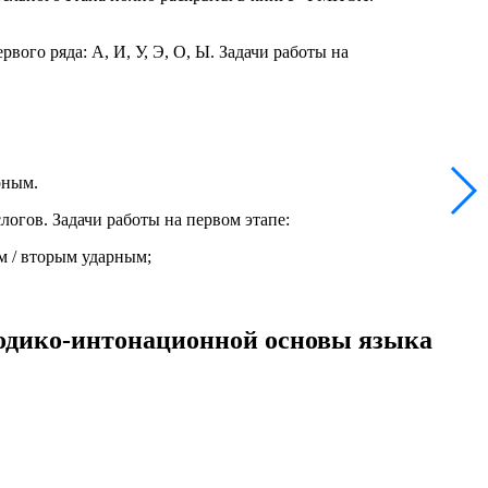
ого ряда: А, И, У, Э, О, Ы. Задачи работы на
рным.
логов. Задачи работы на первом этапе:
м / вторым ударным;
одико-интонационной основы языка