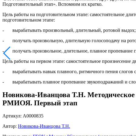
Подготовительный этап». Вспомним их кратко.
Цель работы на подготовительном этапе: самостоятельное длите
подготовительном этапе:
- вырабатывать произвольный, длительный, ротовой выдох;
- получать произвольную, длительную голосоподачу на рото
- получать произвольное, длительное, плавное пропевание гл
Цель работы на первом этапе: самостоятельное произнесение д
- вырабатывать навык плавного, ритмичного пения слогов со 
- вырабатывать плавное пропевание звукоподражаний и слов
Новикова-Иванцова Т.Н. Методическое
РМИОЯ. Первый этап
Артикул: А0000835
Автор:
Новикова-Иванцова Т.Н.