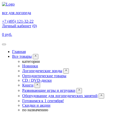
все для логопеда
+7 (495) 121-32-22
Личный кабинет
(0)
0 руб.
Главная
Все товары
^
категории
Новинки
Логопедические зонды
^
Ортодонтические товары
CD / DVD-диски
Книги
^
Развивающие игры и игрушки
^
Оборудование для логопедических занятий
^
Готовимся к 1 сентября!
Скидки и акции
по назначению