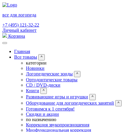
все для логопеда
+7 (495) 121-32-22
Личный кабинет
Корзина
Главная
Все товары
^
категории
Новинки
Логопедические зонды
^
Ортодонтические товары
CD / DVD-диски
Книги
^
Развивающие игры и игрушки
^
Оборудование для логопедических занятий
^
Готовимся к 1 сентября!
Скидки и акции
по назначению
Коррекция звукопроизношения
Миофункциональная коррекция