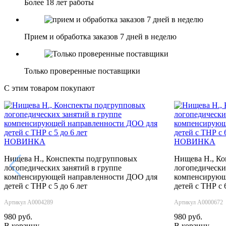
Более 18 лет работы
Прием и обработка заказов 7 дней в неделю
Только проверенные поставщики
С этим товаром покупают
НОВИНКА
НОВИНКА
Нищева Н., Конспекты подгрупповых
Нищева Н., К
‹
логопедических занятий в группе
логопедически
компенсирующей направленности ДОО для
компенсирующ
детей с ТНР с 5 до 6 лет
детей с ТНР с 
Артикул А0004289
Артикул А0000672
980 руб.
980 руб.
В корзину
В корзину