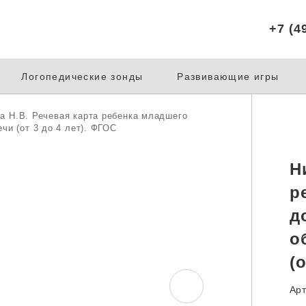
+7 (4
Логопедические зонды
Развивающие игры
а Н.В. Речевая карта ребенка младшего
чи (от 3 до 4 лет). ФГОС
Н
р
д
о
(
Арт