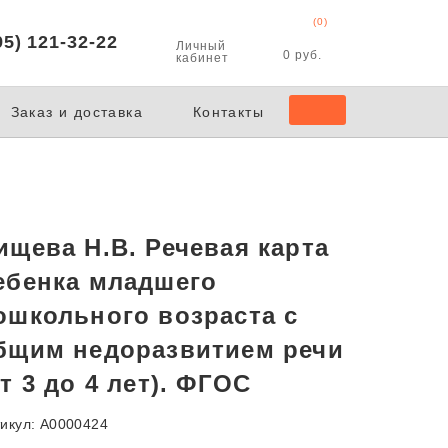
(0)
95) 121-32-22
Личный
0 руб.
кабинет
Заказ и доставка
Контакты
ищева Н.В. Речевая карта
ебенка младшего
ошкольного возраста с
бщим недоразвитием речи
от 3 до 4 лет). ФГОС
икул: А0000424