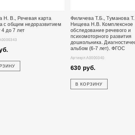
 Н. В., Речевая карта
Филичева Т.Б., Туманова Т.
а с общим недоразвитием
Нищева Н.В. Комплексное
 4 до 7 лет
обследование речевого и
психомоторного развития
 А0000343
дошкольника. Диагностиче
альбом (6-7 лет). ФГОС
уб.
Артикул А0000340
ОРЗИНУ
630 руб.
В КОРЗИНУ