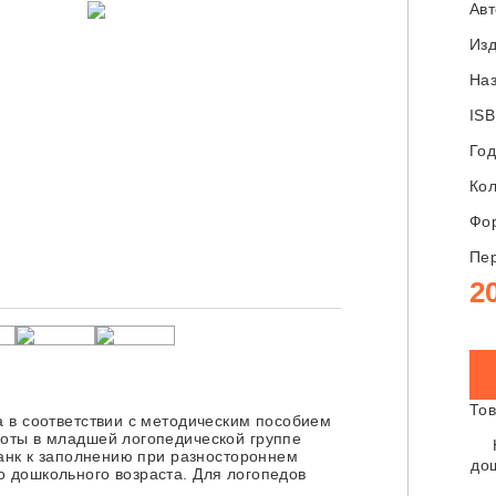
Ав
Изд
Наз
ISB
Год
Кол
Фор
Пер
2
Тов
 в соответствии с методическим пособием
оты в младшей логопедической группе
ланк к заполнению при разностороннем
до
 дошкольного возраста. Для логопедов