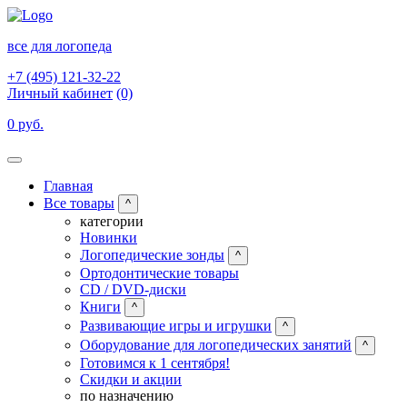
все для логопеда
+7 (495) 121-32-22
Личный кабинет
(0)
0 руб.
Главная
Все товары
^
категории
Новинки
Логопедические зонды
^
Ортодонтические товары
CD / DVD-диски
Книги
^
Развивающие игры и игрушки
^
Оборудование для логопедических занятий
^
Готовимся к 1 сентября!
Скидки и акции
по назначению