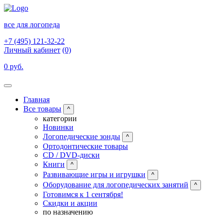
все для логопеда
+7 (495) 121-32-22
Личный кабинет
(0)
0 руб.
Главная
Все товары
^
категории
Новинки
Логопедические зонды
^
Ортодонтические товары
CD / DVD-диски
Книги
^
Развивающие игры и игрушки
^
Оборудование для логопедических занятий
^
Готовимся к 1 сентября!
Скидки и акции
по назначению