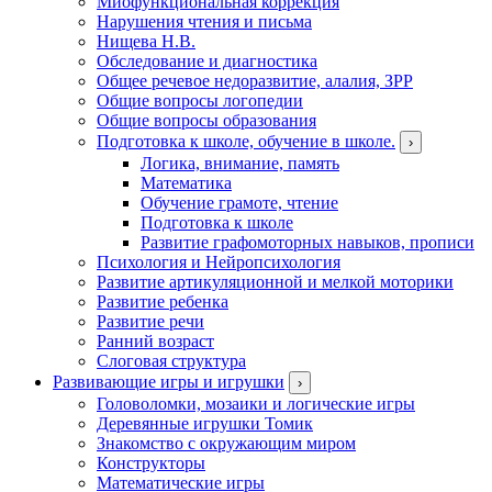
Миофункциональная коррекция
Нарушения чтения и письма
Нищева Н.В.
Обследование и диагностика
Общее речевое недоразвитие, алалия, ЗРР
Общие вопросы логопедии
Общие вопросы образования
Подготовка к школе, обучение в школе.
›
Логика, внимание, память
Математика
Обучение грамоте, чтение
Подготовка к школе
Развитие графомоторных навыков, прописи
Психология и Нейропсихология
Развитие артикуляционной и мелкой моторики
Развитие ребенка
Развитие речи
Ранний возраст
Слоговая структура
Развивающие игры и игрушки
›
Головоломки, мозаики и логические игры
Деревянные игрушки Томик
Знакомство с окружающим миром
Конструкторы
Математические игры