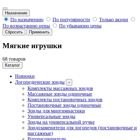
Назначение
По назначению
По популярности
Только акции
По возрастанию цены
По убыванию цены
Сбросить
Применить
Мягкие игрушки
68 товаров
Каталог
Новинки
Логопедические зонды
›
Комплекты массажных зондов
Массажные зонды одиночные
Комплекты постановочных зондов
Постановочные зонды одиночные
Зонды для миогимнастики
Универсальные зонды
Зонды на универсальной ручке
Зондозаменители для логопедов (постановочные и
массажные)
Роторасширители