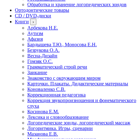
Обработка и хранение логопедических зондов
Ортодонтические товары
CD / DVD-диски
Книги
›
Арбекова Н.Е.
Аутизм
Афазия
Бардышева Т.Ю., Моносова Е.Н.
Безрукова О.А.
Весна-Дизайн
Гомзяк О.С.
Грамматический строй речи
Заикание
Знакомство с окружающим миром
Карточки. Плакаты. Дидактические материалы
Коноваленко С.В.
Коррекционная педагогика
Коррекция звукопроизношения и фонематического
слуха
Косинова Е.М.
Лексика и словообразование
Логопедические зонды, логопедический массаж
Логоритмика. Игры, сценарии
Мазанова Е.В.