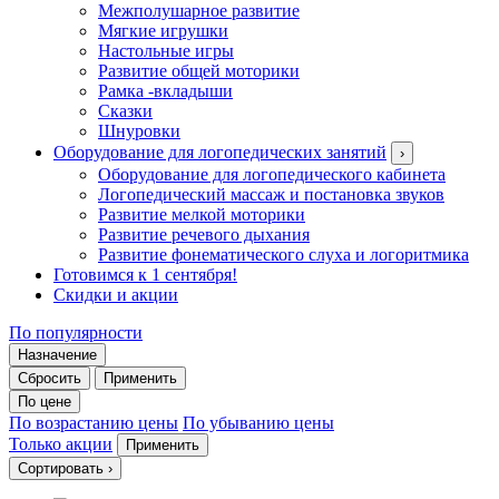
Межполушарное развитие
Мягкие игрушки
Настольные игры
Развитие общей моторики
Рамка -вкладыши
Сказки
Шнуровки
Оборудование для логопедических занятий
›
Оборудование для логопедического кабинета
Логопедический массаж и постановка звуков
Развитие мелкой моторики
Развитие речевого дыхания
Развитие фонематического слуха и логоритмика
Готовимся к 1 сентября!
Скидки и акции
По популярности
Назначение
Сбросить
Применить
По цене
По возрастанию цены
По убыванию цены
Только акции
Применить
Сортировать
›