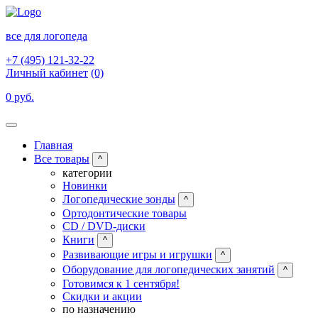
все для логопеда
+7 (495) 121-32-22
Личный кабинет
(0)
0 руб.
Главная
Все товары
^
категории
Новинки
Логопедические зонды
^
Ортодонтические товары
CD / DVD-диски
Книги
^
Развивающие игры и игрушки
^
Оборудование для логопедических занятий
^
Готовимся к 1 сентября!
Скидки и акции
по назначению