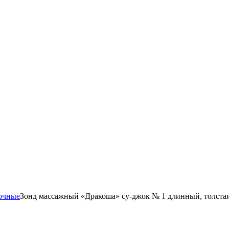
очные
Зонд массажный «Дракоша» су-джок № 1 длинный, толстая 