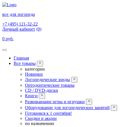
все для логопеда
+7 (495) 121-32-22
Личный кабинет
(0)
0 руб.
Главная
Все товары
^
категории
Новинки
Логопедические зонды
^
Ортодонтические товары
CD / DVD-диски
Книги
^
Развивающие игры и игрушки
^
Оборудование для логопедических занятий
^
Готовимся к 1 сентября!
Скидки и акции
по назначению