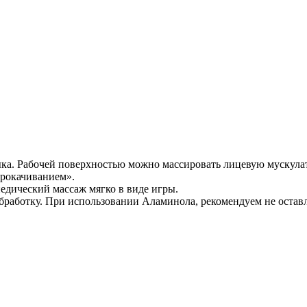
а. Рабочей поверхностью можно массировать лицевую мускулату
прокачиванием».
педический массаж мягко в виде игры.
ботку. При использовании Аламинола, рекомендуем не оставлят