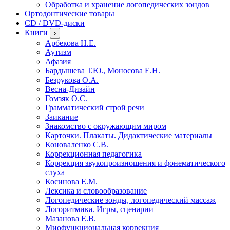
Обработка и хранение логопедических зондов
Ортодонтические товары
CD / DVD-диски
Книги
›
Арбекова Н.Е.
Аутизм
Афазия
Бардышева Т.Ю., Моносова Е.Н.
Безрукова О.А.
Весна-Дизайн
Гомзяк О.С.
Грамматический строй речи
Заикание
Знакомство с окружающим миром
Карточки. Плакаты. Дидактические материалы
Коноваленко С.В.
Коррекционная педагогика
Коррекция звукопроизношения и фонематического
слуха
Косинова Е.М.
Лексика и словообразование
Логопедические зонды, логопедический массаж
Логоритмика. Игры, сценарии
Мазанова Е.В.
Миофункциональная коррекция