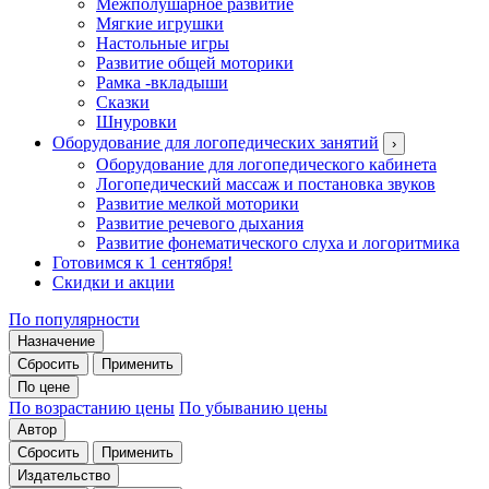
Межполушарное развитие
Мягкие игрушки
Настольные игры
Развитие общей моторики
Рамка -вкладыши
Сказки
Шнуровки
Оборудование для логопедических занятий
›
Оборудование для логопедического кабинета
Логопедический массаж и постановка звуков
Развитие мелкой моторики
Развитие речевого дыхания
Развитие фонематического слуха и логоритмика
Готовимся к 1 сентября!
Скидки и акции
По популярности
Назначение
Сбросить
Применить
По цене
По возрастанию цены
По убыванию цены
Автор
Сбросить
Применить
Издательство