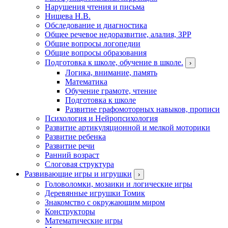
Нарушения чтения и письма
Нищева Н.В.
Обследование и диагностика
Общее речевое недоразвитие, алалия, ЗРР
Общие вопросы логопедии
Общие вопросы образования
Подготовка к школе, обучение в школе.
›
Логика, внимание, память
Математика
Обучение грамоте, чтение
Подготовка к школе
Развитие графомоторных навыков, прописи
Психология и Нейропсихология
Развитие артикуляционной и мелкой моторики
Развитие ребенка
Развитие речи
Ранний возраст
Слоговая структура
Развивающие игры и игрушки
›
Головоломки, мозаики и логические игры
Деревянные игрушки Томик
Знакомство с окружающим миром
Конструкторы
Математические игры