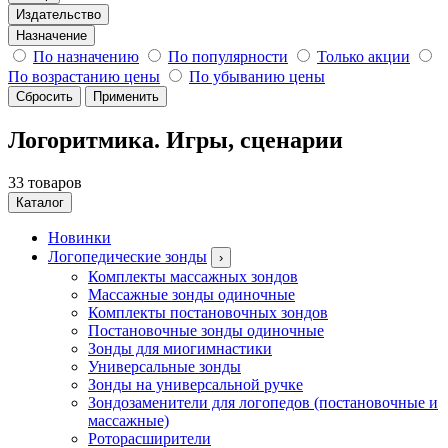
Издательство
Назначение
По назначению
По популярности
Только акции
По возрастанию цены
По убыванию цены
Сбросить
Применить
Логоритмика. Игры, сценарии
33 товаров
Каталог
Новинки
Логопедические зонды
›
Комплекты массажных зондов
Массажные зонды одиночные
Комплекты постановочных зондов
Постановочные зонды одиночные
Зонды для миогимнастики
Универсальные зонды
Зонды на универсальной ручке
Зондозаменители для логопедов (постановочные и
массажные)
Роторасширители