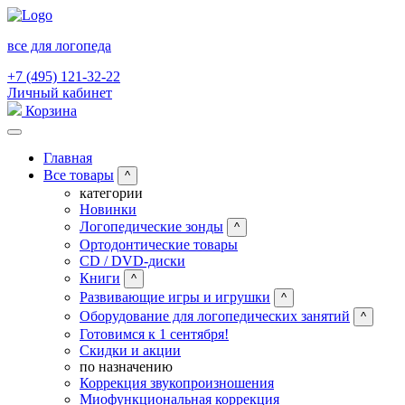
все для логопеда
+7 (495) 121-32-22
Личный кабинет
Корзина
Главная
Все товары
^
категории
Новинки
Логопедические зонды
^
Ортодонтические товары
CD / DVD-диски
Книги
^
Развивающие игры и игрушки
^
Оборудование для логопедических занятий
^
Готовимся к 1 сентября!
Скидки и акции
по назначению
Коррекция звукопроизношения
Миофункциональная коррекция