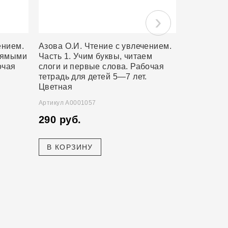
›
ением.
Азова О.И. Чтение с увлечением.
Азова О.И
прямыми
Часть 1. Учим буквы, читаем
коррекция
очая
слоги и первые слова. Рабочая
речи у дет
тетрадь для детей 5—7 лет.
Демонстр
Цветная
Часть 2
Артикул А0001057
Артикул А00
290 руб.
780 руб
В КОРЗИНУ