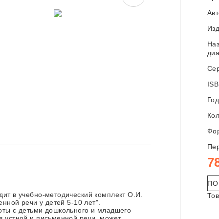
Ав
Изд
Наз
диа
Сер
ISB
Год
Кол
Фор
Пер
7
ПО
ит в учебно-методический комплект О.И.
Тов
нной речи у детей 5-10 лет".
оты с детьми дошкольного и младшего
в устной и письменной речи, может