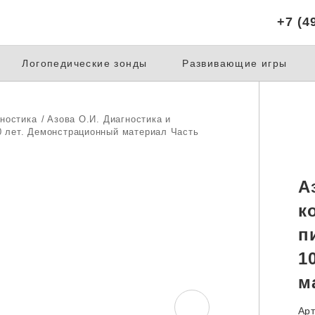
+7 (4
Логопедические зонды
Развивающие игры
ностика
Азова О.И. Диагностика и
10 лет. Демонстрационный материал Часть
А
к
п
1
м
Арт