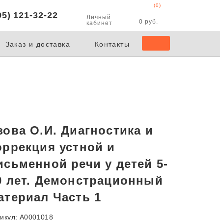
(0)
95) 121-32-22
Личный
0 руб.
кабинет
Заказ и доставка
Контакты
зова О.И. Диагностика и
оррекция устной и
исьменной речи у детей 5-
0 лет. Демонстрационный
атериал Часть 1
икул: А0001018