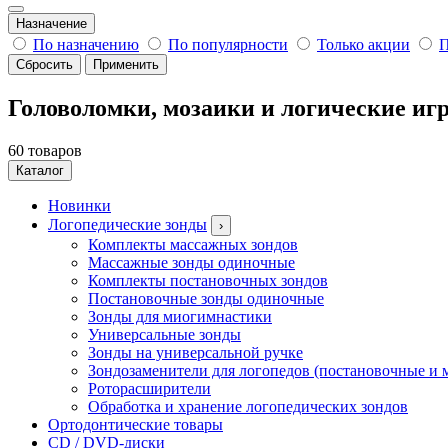
Назначение
По назначению
По популярности
Только акции
П
Сбросить
Применить
Головоломки, мозаики и логические иг
60 товаров
Каталог
Новинки
Логопедические зонды
›
Комплекты массажных зондов
Массажные зонды одиночные
Комплекты постановочных зондов
Постановочные зонды одиночные
Зонды для миогимнастики
Универсальные зонды
Зонды на универсальной ручке
Зондозаменители для логопедов (постановочные и 
Роторасширители
Обработка и хранение логопедических зондов
Ортодонтические товары
CD / DVD-диски