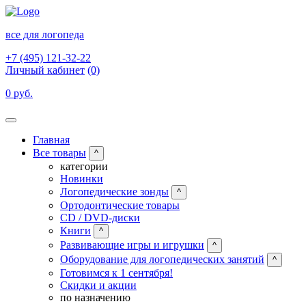
все для логопеда
+7 (495) 121-32-22
Личный кабинет
(0)
0 руб.
Главная
Все товары
^
категории
Новинки
Логопедические зонды
^
Ортодонтические товары
CD / DVD-диски
Книги
^
Развивающие игры и игрушки
^
Оборудование для логопедических занятий
^
Готовимся к 1 сентября!
Скидки и акции
по назначению