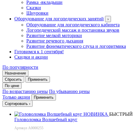
Рамка -вкладыши
Сказки
Шнуровки
Оборудование для логопедических занятий
›
Оборудование для логопедического кабинета
Логопедический массаж и постановка звуков
Развитие мелкой моторики
Развитие речевого дыхания
Развитие фонематического слуха и логоритмика
Готовимся к 1 сентября!
Скидки и акции
По популярности
Назначение
Сбросить
Применить
По цене
По возрастанию цены
По убыванию цены
Только акции
Применить
Сортировать
›
НОВИНКА
БЫСТРЫЙ
Головоломка Волшебный круг
Артикул А0000255