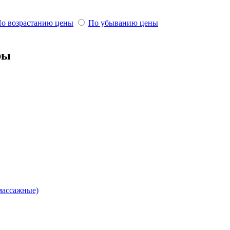
о возрастанию цены
По убыванию цены
ры
массажные)