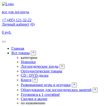
все для логопеда
+7 (495) 121-32-22
Личный кабинет
(0)
0 руб.
Главная
Все товары
^
категории
Новинки
Логопедические зонды
^
Ортодонтические товары
CD / DVD-диски
Книги
^
Развивающие игры и игрушки
^
Оборудование для логопедических занятий
^
Готовимся к 1 сентября!
Скидки и акции
по назначению