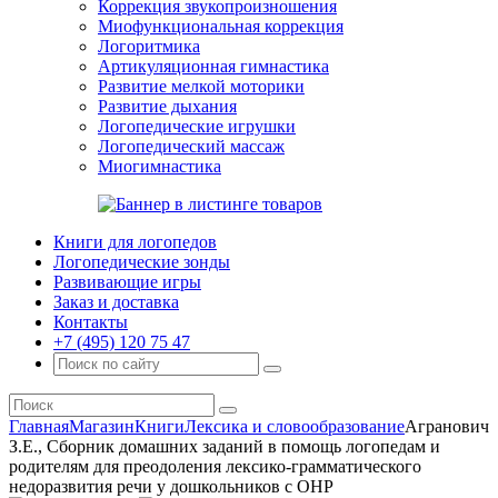
Коррекция звукопроизношения
Миофункциональная коррекция
Логоритмика
Артикуляционная гимнастика
Развитие мелкой моторики
Развитие дыхания
Логопедические игрушки
Логопедический массаж
Миогимнастика
Книги для логопедов
Логопедические зонды
Развивающие игры
Заказ и доставка
Контакты
+7 (495) 120 75 47
Главная
Магазин
Книги
Лексика и словообразование
Агранович
З.Е., Сборник домашних заданий в помощь логопедам и
родителям для преодоления лексико-грамматического
недоразвития речи у дошкольников с ОНР