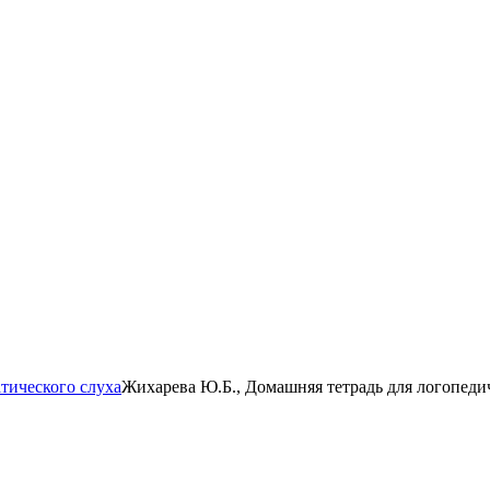
тического слуха
Жихарева Ю.Б., Домашняя тетрадь для логопедиче