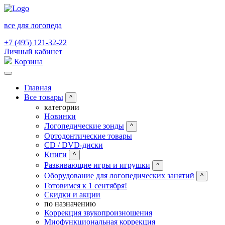
все для логопеда
+7 (495) 121-32-22
Личный кабинет
Корзина
Главная
Все товары
^
категории
Новинки
Логопедические зонды
^
Ортодонтические товары
CD / DVD-диски
Книги
^
Развивающие игры и игрушки
^
Оборудование для логопедических занятий
^
Готовимся к 1 сентября!
Скидки и акции
по назначению
Коррекция звукопроизношения
Миофункциональная коррекция