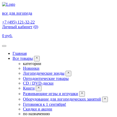
все для логопеда
+7 (495) 121-32-22
Личный кабинет
(0)
0 руб.
Главная
Все товары
^
категории
Новинки
Логопедические зонды
^
Ортодонтические товары
CD / DVD-диски
Книги
^
Развивающие игры и игрушки
^
Оборудование для логопедических занятий
^
Готовимся к 1 сентября!
Скидки и акции
по назначению