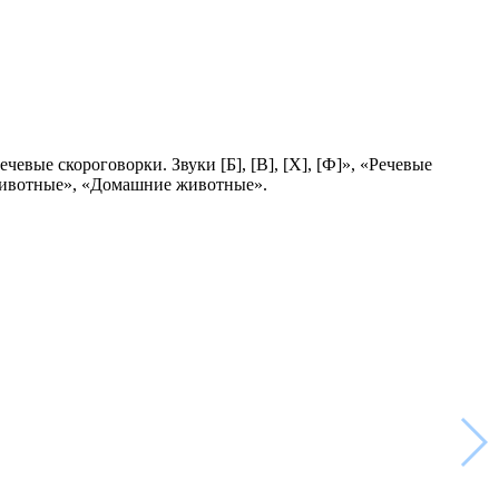
евые скороговорки. Звуки [Б], [В], [Х], [Ф]», «Речевые
е животные», «Домашние животные».