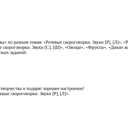
 по разным темам: «Речевые скороговорки. Звуки [Р], [Л]», «Реч
евые скороговорки. Звуки [С], [Ш]», «Овощи», «Фрукты», «Дики
сных заданий:
творчества и подарят хорошее настроение!
вые скороговорки. Звуки [Р], [Л]».