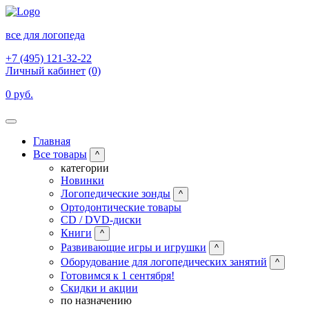
все для логопеда
+7 (495) 121-32-22
Личный кабинет
(0)
0 руб.
Главная
Все товары
^
категории
Новинки
Логопедические зонды
^
Ортодонтические товары
CD / DVD-диски
Книги
^
Развивающие игры и игрушки
^
Оборудование для логопедических занятий
^
Готовимся к 1 сентября!
Скидки и акции
по назначению