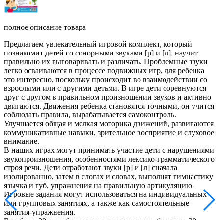
полное описание товара
Предлагаем увлекательный игровой комплект, который
познакомит детей со сонорными звуками [р] и [л], научит
правильно их выговаривать и различать. Проблемные звуки
легко осваиваются в процессе подвижных игр, для ребенка
это интересно, поскольку происходит во взаимодействии со
взрослыми или с другими детьми. В игре дети соревнуются
друг с другом в правильном произношении звуков и активно
двигаются. Движения ребенка становятся точными, он учится
соблюдать правила, вырабатывается самоконтроль.
Улучшается общая и мелкая моторика движений, развиваются
коммуникативные навыки, зрительное восприятие и слуховое
внимание.
В наших играх могут принимать участие дети с нарушениями
звукопроизношения, особенностями лексико-грамматического
строя речи. Дети отработают звуки [р] и [л] сначала
изолированно, затем в слогах и словах, выполнят гимнастику
язычка и губ, упражнения на правильную артикуляцию.
Игровые задания могут использоваться на индивидуальных
или групповых занятиях, а также как самостоятельные
занятия-упражнения.