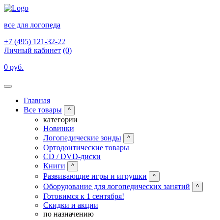
все для логопеда
+7 (495) 121-32-22
Личный кабинет
(0)
0 руб.
Главная
Все товары
^
категории
Новинки
Логопедические зонды
^
Ортодонтические товары
CD / DVD-диски
Книги
^
Развивающие игры и игрушки
^
Оборудование для логопедических занятий
^
Готовимся к 1 сентября!
Скидки и акции
по назначению