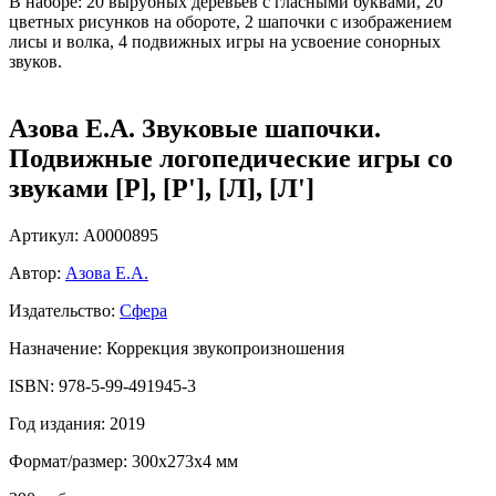
В наборе: 20 вырубных деревьев с гласными буквами, 20
цветных рисунков на обороте, 2 шапочки с изображением
лисы и волка, 4 подвижных игры на усвоение сонорных
звуков.
Азова Е.А. Звуковые шапочки.
Подвижные логопедические игры со
звуками [Р], [Р'], [Л], [Л']
Артикул: А0000895
Автор:
Азова Е.А.
Издательство:
Сфера
Назначение: Коррекция звукопроизношения
ISBN: 978-5-99-491945-3
Год издания: 2019
Формат/размер: 300x273x4 мм