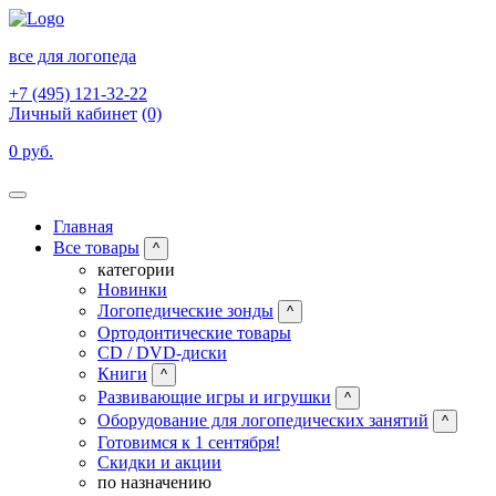
все для логопеда
+7 (495) 121-32-22
Личный кабинет
(0)
0 руб.
Главная
Все товары
^
категории
Новинки
Логопедические зонды
^
Ортодонтические товары
CD / DVD-диски
Книги
^
Развивающие игры и игрушки
^
Оборудование для логопедических занятий
^
Готовимся к 1 сентября!
Скидки и акции
по назначению