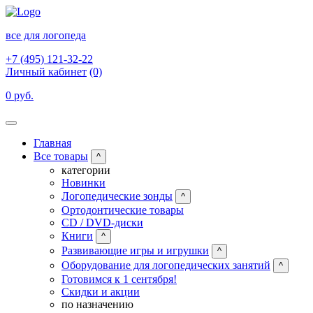
все для логопеда
+7 (495) 121-32-22
Личный кабинет
(0)
0 руб.
Главная
Все товары
^
категории
Новинки
Логопедические зонды
^
Ортодонтические товары
CD / DVD-диски
Книги
^
Развивающие игры и игрушки
^
Оборудование для логопедических занятий
^
Готовимся к 1 сентября!
Скидки и акции
по назначению