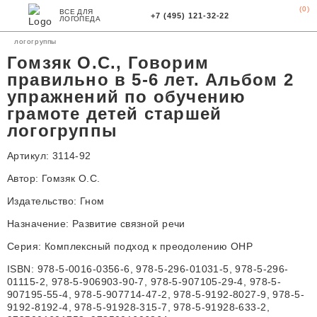
(0)
ВСЕ ДЛЯ
Главная
Магазин
Книги
Гомзяк О.С.
Гомзяк О.С., Говорим правильно
+7 (495) 121-32-22
ЛОГОПЕДА
в 5-6 лет. Альбом 2 упражнений по обучению грамоте детей старшей
Личный
кабинет
логогруппы
Гомзяк О.С., Говорим
правильно в 5-6 лет. Альбом 2
упражнений по обучению
грамоте детей старшей
логогруппы
Артикул: 3114-92
Автор:
Гомзяк О.С.
Издательство:
Гном
Назначение: Развитие связной речи
Серия: Комплексный подход к преодолению ОНР
ISBN: 978-5-0016-0356-6, 978-5-296-01031-5, 978-5-296-
01115-2, 978-5-906903-90-7, 978-5-907105-29-4, 978-5-
907195-55-4, 978-5-907714-47-2, 978-5-9192-8027-9, 978-5-
9192-8192-4, 978-5-91928-315-7, 978-5-91928-633-2,