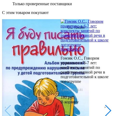
Только проверенные поставщики
С этим товаром покупают
НОВИНКА
Гомзяк О.С., Говорим
правильно в 6-7 лет:
конспекты занятий по
развитию связной речи в
подготовительной к школе
логогруппе
Артикул 3114-81
180 руб.
В корзину
‹
›