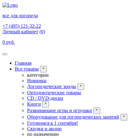
все для логопеда
+7 (495) 121-32-22
Личный кабинет
(0)
0 руб.
Главная
Все товары
^
категории
Новинки
Логопедические зонды
^
Ортодонтические товары
CD / DVD-диски
Книги
^
Развивающие игры и игрушки
^
Оборудование для логопедических занятий
^
Готовимся к 1 сентября!
Скидки и акции
по назначению