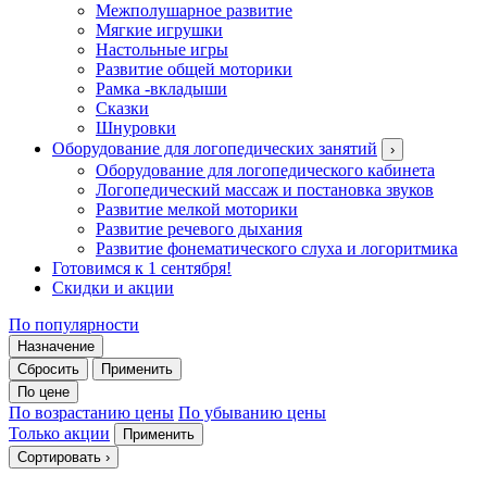
Межполушарное развитие
Мягкие игрушки
Настольные игры
Развитие общей моторики
Рамка -вкладыши
Сказки
Шнуровки
Оборудование для логопедических занятий
›
Оборудование для логопедического кабинета
Логопедический массаж и постановка звуков
Развитие мелкой моторики
Развитие речевого дыхания
Развитие фонематического слуха и логоритмика
Готовимся к 1 сентября!
Скидки и акции
По популярности
Назначение
Сбросить
Применить
По цене
По возрастанию цены
По убыванию цены
Только акции
Применить
Сортировать
›