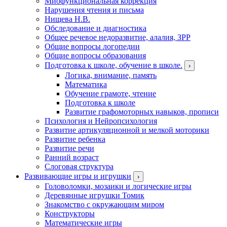
Миофункциональная коррекция
Нарушения чтения и письма
Нищева Н.В.
Обследование и диагностика
Общее речевое недоразвитие, алалия, ЗРР
Общие вопросы логопедии
Общие вопросы образования
Подготовка к школе, обучение в школе.
›
Логика, внимание, память
Математика
Обучение грамоте, чтение
Подготовка к школе
Развитие графомоторных навыков, прописи
Психология и Нейропсихология
Развитие артикуляционной и мелкой моторики
Развитие ребенка
Развитие речи
Ранний возраст
Слоговая структура
Развивающие игры и игрушки
›
Головоломки, мозаики и логические игры
Деревянные игрушки Томик
Знакомство с окружающим миром
Конструкторы
Математические игры