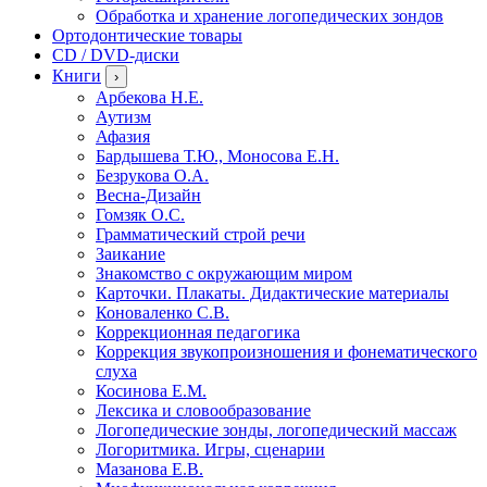
Обработка и хранение логопедических зондов
Ортодонтические товары
CD / DVD-диски
Книги
›
Арбекова Н.Е.
Аутизм
Афазия
Бардышева Т.Ю., Моносова Е.Н.
Безрукова О.А.
Весна-Дизайн
Гомзяк О.С.
Грамматический строй речи
Заикание
Знакомство с окружающим миром
Карточки. Плакаты. Дидактические материалы
Коноваленко С.В.
Коррекционная педагогика
Коррекция звукопроизношения и фонематического
слуха
Косинова Е.М.
Лексика и словообразование
Логопедические зонды, логопедический массаж
Логоритмика. Игры, сценарии
Мазанова Е.В.