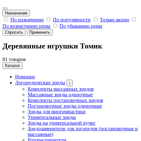
Назначение
По назначению
По популярности
Только акции
По возрастанию цены
По убыванию цены
Сбросить
Применить
Деревянные игрушки Томик
81 товаров
Каталог
Новинки
Логопедические зонды
›
Комплекты массажных зондов
Массажные зонды одиночные
Комплекты постановочных зондов
Постановочные зонды одиночные
Зонды для миогимнастики
Универсальные зонды
Зонды на универсальной ручке
Зондозаменители для логопедов (постановочные и
массажные)
Роторасширители